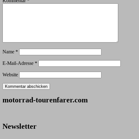
Kommentar
*
Name
*
E-Mail-Adresse
*
Website
motorrad-tourenfarer.com
Newsletter