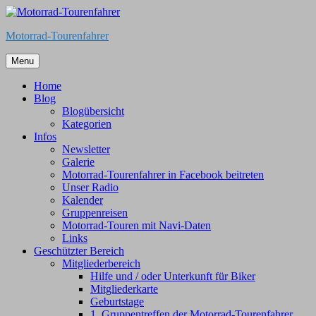
Skip
to
Motorrad-Tourenfahrer
content
Menu
Home
Blog
Blogübersicht
Kategorien
Infos
Newsletter
Galerie
Motorrad-Tourenfahrer in Facebook beitreten
Unser Radio
Kalender
Gruppenreisen
Motorrad-Touren mit Navi-Daten
Links
Geschützter Bereich
Mitgliederbereich
Hilfe und / oder Unterkunft für Biker
Mitgliederkarte
Geburtstage
1. Gruppentreffen der Motorrad-Tourenfahrer