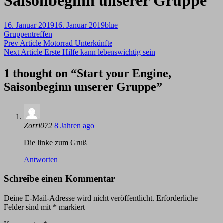
Saisonbeginn unserer Gruppe
Posted-
By
Byline
16. Januar 2019
16. Januar 2019
blue
on
Categories
line
Gruppentreffen
Beitragsnavigation
Previous
Prev Article
Motorrad Unterkünfte
Post
Next
Next Article
Erste Hilfe kann lebenswichtig sein
Post
1 thought on “
Start your Engine,
Saisonbeginn unserer Gruppe
”
says:
Zorri072
8 Jahren ago
Die linke zum Gruß
Antworten
Schreibe einen Kommentar
Deine E-Mail-Adresse wird nicht veröffentlicht.
Erforderliche
Felder sind mit
*
markiert