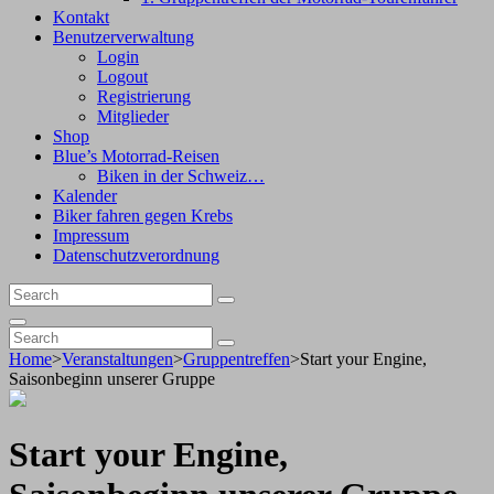
Kontakt
Benutzerverwaltung
Login
Logout
Registrierung
Mitglieder
Shop
Blue’s Motorrad-Reisen
Biken in der Schweiz…
Kalender
Biker fahren gegen Krebs
Impressum
Datenschutzverordnung
Search
Search
for:
Search
Search
Search
for:
Home
>
Veranstaltungen
>
Gruppentreffen
>
Start your Engine,
Saisonbeginn unserer Gruppe
Start your Engine,