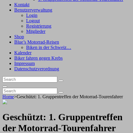
Kontakt
Benutzerverwaltung
Login
Logout
Registrierung
Mitglieder
Shop
Blue’s Motorrad-Reisen
Biken in der Schweiz…
Kalender
Biker fahren gegen Krebs
Impressum
Datenschutzverordnung
Search
Search
for:
Search
Search
Search
for:
Home
>
Geschützt: 1. Gruppentreffen der Motorrad-Tourenfahrer
Geschützt: 1. Gruppentreffen
der Motorrad-Tourenfahrer