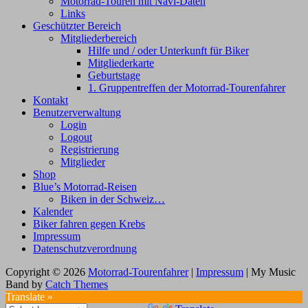
Motorrad-Touren mit Navi-Daten
Links
Geschützter Bereich
Mitgliederbereich
Hilfe und / oder Unterkunft für Biker
Mitgliederkarte
Geburtstage
1. Gruppentreffen der Motorrad-Tourenfahrer
Kontakt
Benutzerverwaltung
Login
Logout
Registrierung
Mitglieder
Shop
Blue’s Motorrad-Reisen
Biken in der Schweiz…
Kalender
Biker fahren gegen Krebs
Impressum
Datenschutzverordnung
Copyright © 2026
Motorrad-Tourenfahrer
|
Impressum
|
My Music
Band by
Catch Themes
Scroll
Translate »