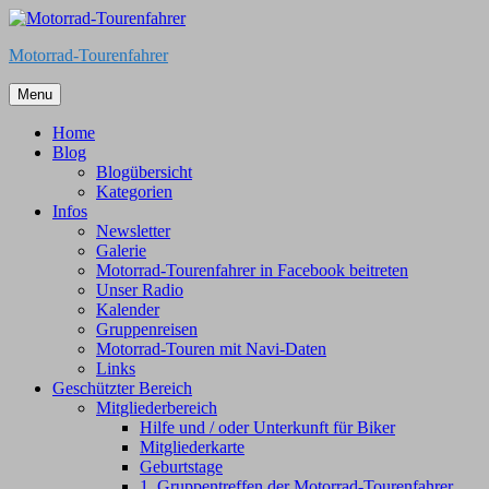
Skip
to
Motorrad-Tourenfahrer
content
Menu
Home
Blog
Blogübersicht
Kategorien
Infos
Newsletter
Galerie
Motorrad-Tourenfahrer in Facebook beitreten
Unser Radio
Kalender
Gruppenreisen
Motorrad-Touren mit Navi-Daten
Links
Geschützter Bereich
Mitgliederbereich
Hilfe und / oder Unterkunft für Biker
Mitgliederkarte
Geburtstage
1. Gruppentreffen der Motorrad-Tourenfahrer