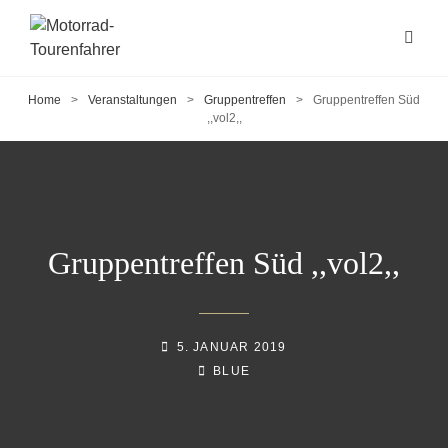
Home
>
Veranstaltungen
>
Gruppentreffen
>
Gruppentreffen Süd
,,vol2,,
Gruppentreffen Süd ,,vol2,,
POSTED-
5. JANUAR 2019
ON
BY
BYLINE
BLUE
LINE