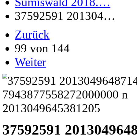
Sumiswald 2018.…
37592591 201304…
Zurück
99 von 144
Weiter
37592591 201304964