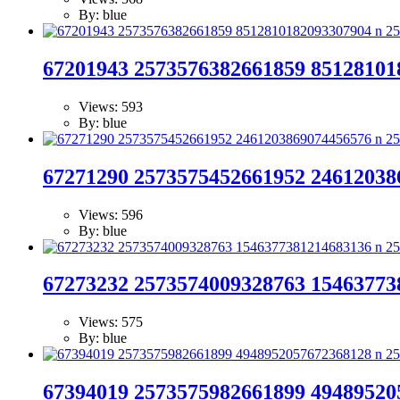
By: blue
67201943 2573576382661859 85128101
Views: 593
By: blue
67271290 2573575452661952 24612038
Views: 596
By: blue
67273232 2573574009328763 15463773
Views: 575
By: blue
67394019 2573575982661899 49489520