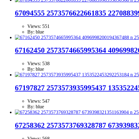
67094555 2573576622661835 22708839
Views: 551
By: blue
67162450 2573574665995364 40969982
Views: 538
By: blue
67197827 2573573935995437 13535224
Views: 547
By: blue
67258362 2573573769328787 67393983
Views: 568