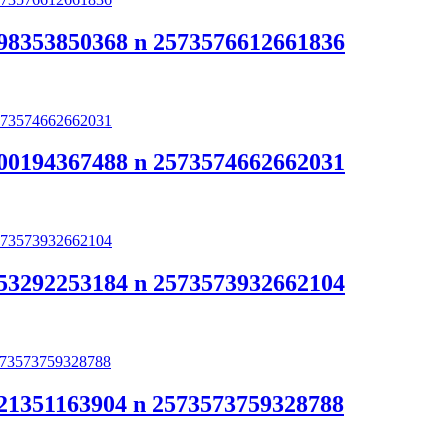
98353850368 n 2573576612661836
00194367488 n 2573574662662031
53292253184 n 2573573932662104
21351163904 n 2573573759328788