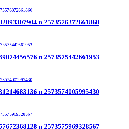
82093307904 n 2573576372661860
69074456576 n 2573575442661953
81214683136 n 2573574005995430
57672368128 n 2573575969328567