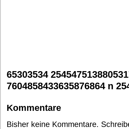
65303534 254547513880531
7604858433635876864 n 25
Kommentare
Bisher keine Kommentare. Schreibe