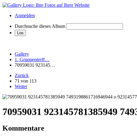
Anmelden
Durchsuche dieses Album
Gallery
1. Gruppentreff…
70959031 923145…
Zurück
71 von 113
Weiter
70959031 923145781385949 749
Kommentare