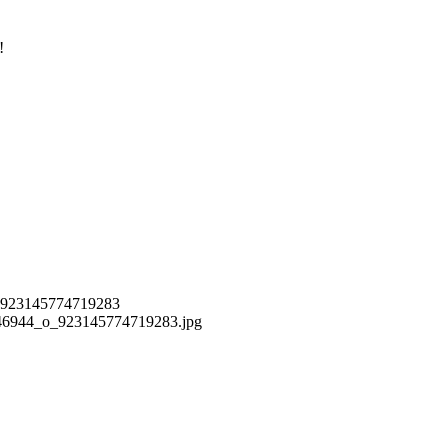
!
 923145774719283
6944_o_923145774719283.jpg