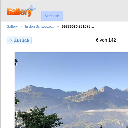
Startseite
Gallery
In den Schweize…
69336080 261075…
6 von 142
Zurück