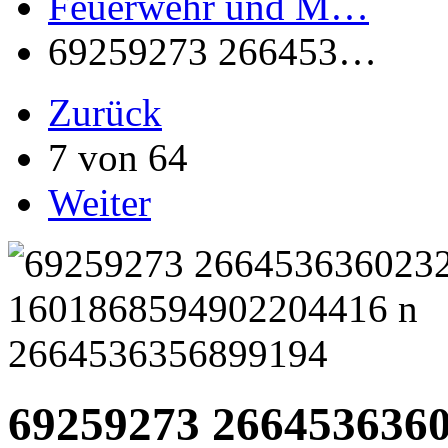
Feuerwehr und M…
69259273 266453…
Zurück
7 von 64
Weiter
69259273 266453636